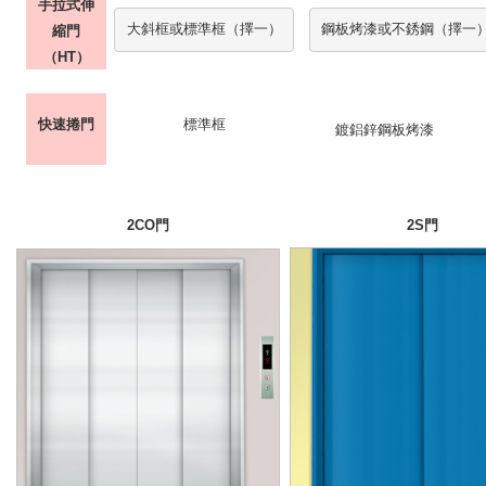
手拉式伸
大斜框或標準框（擇一）
鋼板烤漆或不銹鋼（擇一
縮門
（
HT
）
快速捲門
標準框
鍍鋁鋅鋼板烤漆
2CO
門
2S
門